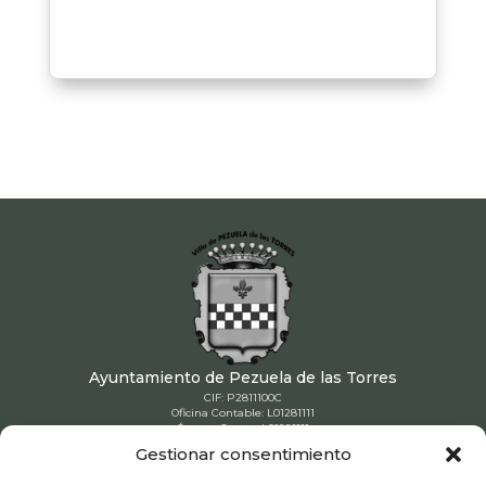
Ayuntamiento de Pezuela de las Torres
CIF: P2811100C
Oficina Contable: L01281111
Órgano Gestor: L01281111
Unidad Tramitadora: L01281111
Gestionar consentimiento