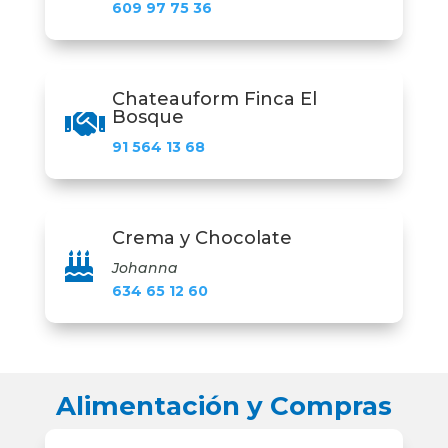
609 97 75 36
Chateauform Finca El
Bosque

91 564 13 68
Crema y Chocolate

Johanna
634 65 12 60
Alimentación y Compras