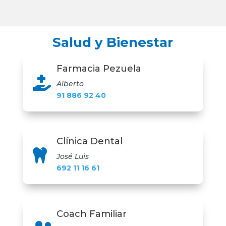
Salud y Bienestar
Farmacia Pezuela

Alberto
91 886 92 40
Clínica Dental

José Luis
692 11 16 61
Coach Familiar