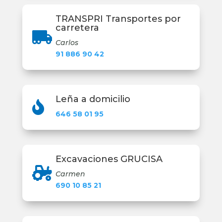
TRANSPRI Transportes por
carretera

Carlos
91 886 90 42
Leña a domicilio

646 58 01 95
Excavaciones GRUCISA

Carmen
690 10 85 21