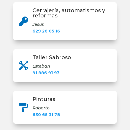
Cerrajería, automatismos y
reformas

Jesús
629 26 05 16
Taller Sabroso

Esteban
91 886 91 93
Pinturas

Roberto
630 65 31 78