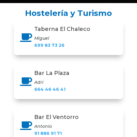
Hostelería y Turismo
Taberna El Chaleco

Miguel
699 83 73 26
Bar La Plaza

Adri
664 46 46 41
Bar El Ventorro

Antonio
91 886 91 71