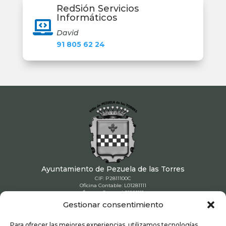
RedSión Servicios
Informáticos

David
91 805 62 24
Ayuntamiento de Pezuela de las Torres
CIF: P2811100C
Oficina Contable: L01281111
Órgano Gestor: L01281111
Unidad Tramitadora: L01281111
Gestionar consentimiento
91 886 90 80

Para ofrecer las mejores experiencias, utilizamos tecnologías