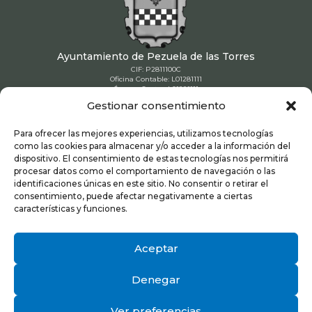
Ayuntamiento de Pezuela de las Torres
CIF: P2811100C
Oficina Contable: L01281111
Órgano Gestor: L01281111
Unidad Tramitadora: L01281111
Gestionar consentimiento
91 886 90 80

Para ofrecer las mejores experiencias, utilizamos tecnologías
como las cookies para almacenar y/o acceder a la información del
dispositivo. El consentimiento de estas tecnologías nos permitirá
ayuntamiento@pezueladelastorres.es

procesar datos como el comportamiento de navegación o las
identificaciones únicas en este sitio. No consentir o retirar el
consentimiento, puede afectar negativamente a ciertas
Plaza de la Constitucion 1. 28812 – Pezuela
características y funciones.

de las Torres (Madrid)
Aceptar
Denegar
Aviso Legal
|
Política de Privacidad
|
Cookies
Ver preferencias