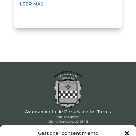
LEER MÁS
Ayuntamiento de Pezuela de las Torres
CIF: P2811100C
Oficina Contable: L01281111
Órgano Gestor: L01281111
Unidad Tramitadora: L01281111
Gestionar consentimiento