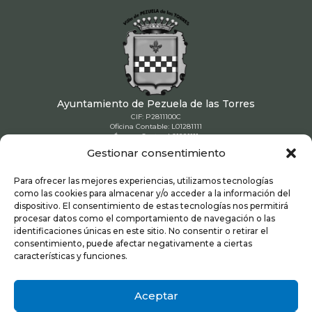
Ayuntamiento de Pezuela de las Torres
CIF: P2811100C
Oficina Contable: L01281111
Órgano Gestor: L01281111
Unidad Tramitadora: L01281111
Gestionar consentimiento
91 886 90 80

Para ofrecer las mejores experiencias, utilizamos tecnologías
como las cookies para almacenar y/o acceder a la información del
dispositivo. El consentimiento de estas tecnologías nos permitirá
ayuntamiento@pezueladelastorres.es

procesar datos como el comportamiento de navegación o las
identificaciones únicas en este sitio. No consentir o retirar el
consentimiento, puede afectar negativamente a ciertas
Plaza de la Constitucion 1. 28812 – Pezuela
características y funciones.

de las Torres (Madrid)
Aceptar