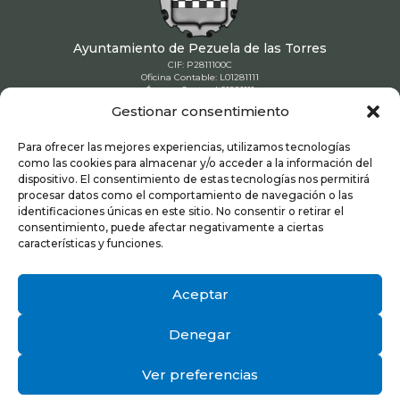
Ayuntamiento de Pezuela de las Torres
CIF: P2811100C
Oficina Contable: L01281111
Órgano Gestor: L01281111
Unidad Tramitadora: L01281111
Gestionar consentimiento
91 886 90 80

Para ofrecer las mejores experiencias, utilizamos tecnologías
como las cookies para almacenar y/o acceder a la información del
dispositivo. El consentimiento de estas tecnologías nos permitirá
ayuntamiento@pezueladelastorres.es

procesar datos como el comportamiento de navegación o las
identificaciones únicas en este sitio. No consentir o retirar el
consentimiento, puede afectar negativamente a ciertas
Plaza de la Constitucion 1. 28812 – Pezuela
características y funciones.

de las Torres (Madrid)
Aceptar
Denegar
Aviso Legal
|
Política de Privacidad
|
Cookies
Ver preferencias